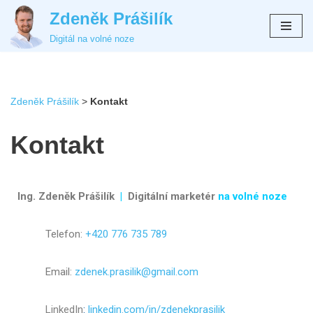
Zdeněk Prášilík
Přeskočit
Digitál na volné noze
na
obsah
Zdeněk Prášilík
>
Kontakt
Kontakt
Ing. Zdeněk Prášilík
|
Digitální marketér
na volné noze
Telefon:
+420 776 735 789
Email:
zdenek.prasilik@gmail.com
LinkedIn
:
linkedin.com/in/zdenekprasilik