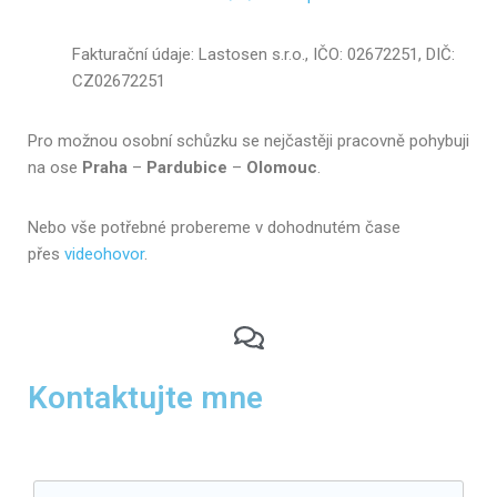
Fakturační údaje: Lastosen s.r.o., IČO: 02672251, DIČ:
CZ02672251
Pro možnou osobní schůzku se nejčastěji pracovně pohybuji
na ose
Praha
–
Pardubice
–
Olomouc
.
Nebo vše potřebné probereme v dohodnutém čase
přes
videohovor
.
Kontaktujte mne​